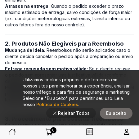
Atrasos na entrega:
Quando o pedido exceder o prazo
máximo estimado de entrega, salvo condições de força maior
(ex.: condições meteorológicas extremas, trânsito intenso ou
outros fatores fora do nosso controle).
2. Produtos Não Elegíveis para Reembolso
Mudança de ideia:
Reembolsos não serão aplicados caso o
cliente decida cancelar o pedido após a preparação ou envio
do mesmo.
Entrega recusada sem motivo válido:
Se o cliente recusar
o pedido sem apresentar uma justificativa válida (conforme
Utilizamos cookies próprios e de terceiros em
descrito acima), o valor não será reembolsado.
nossos sites para melhorar sua experiência, analisar
Pedidos não reclamados:
Se o cliente não estiver disponível
nosso tráfego e para fins de segurança e marketing.
para receber o pedido na hora acordada e a entrega for
Selecione "Eu aceito" para permitir seu uso. Leia
tentada novamente sem sucesso.
nosso
Política de Cookies
.
Rejeitar Todos
Eu aceito
3. Procedimento para Solicitar Reembolso
Se encontrou algum problema com o seu pedido, siga os
0
passos abaixo para solicitar o reembolso:
Contato imediato: